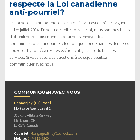
respecte la Loi canadienne
anti-pourriel?
La nouvelle loi anti-pourriel du Canada (LCAP) est entrée en vigueur
le 1er juillet 2014. En vertu de cette nouvelle loi, nous sommes tenus
d’obtenir votre consentement pour vous envoyer des
communications par courrier électronique concernant les dernières
nouvelles hypothécaires, les événements, les produits et les
services. Si vous avez des questions à ce sujet, veuillez
communiquer avec nous.
COMMUNIQUER AVEC NOUS
Dhananjay (DJ) Patel
Mortgage Agent Level 1
300-140 Allstate Parkway
Markham, ON
L3R 5Y8, Canada
Courriel:
Mortgagewithdj@outlook.com
Mobile:
647-913-9260