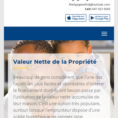
Mortgagewithdj@outlook.com
Cell:
647-913-9260
Valeur Nette de la Propriété
Beaucoup de gens considèrent que l’une des
façons les plus faciles et abordables d’obtenir
le financement dont ils ont besoin passe par
l’utilisation de la valeur nette accumulée de
leur maison. C’est une option très populaire,
surtout lorsque l’emprunteur dispose d’une
solide hypothèque de premier rang.